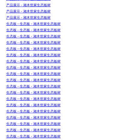
产品展示 - 湘木世家生态板材
产品展示 - 湘木世家生态板材
产品展示 - 湘木世家生态板材
生态板 - 生态板 - 湘木世家生态板材
生态板 - 生态板 - 湘木世家生态板材
生态板 - 生态板 - 湘木世家生态板材
生态板 - 生态板 - 湘木世家生态板材
生态板 - 生态板 - 湘木世家生态板材
生态板 - 生态板 - 湘木世家生态板材
生态板 - 生态板 - 湘木世家生态板材
生态板 - 生态板 - 湘木世家生态板材
生态板 - 生态板 - 湘木世家生态板材
生态板 - 生态板 - 湘木世家生态板材
生态板 - 生态板 - 湘木世家生态板材
生态板 - 生态板 - 湘木世家生态板材
生态板 - 生态板 - 湘木世家生态板材
生态板 - 生态板 - 湘木世家生态板材
生态板 - 生态板 - 湘木世家生态板材
生态板 - 生态板 - 湘木世家生态板材
生态板 - 生态板 - 湘木世家生态板材
生态板 - 生态板 - 湘木世家生态板材
生态板 - 生态板 - 湘木世家生态板材