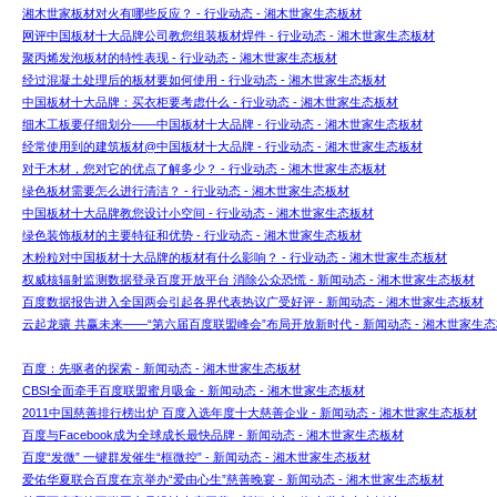
湘木世家板材对火有哪些反应？ - 行业动态 - 湘木世家生态板材
网评中国板材十大品牌公司教您组装板材焊件 - 行业动态 - 湘木世家生态板材
聚丙烯发泡板材的特性表现 - 行业动态 - 湘木世家生态板材
经过混凝土处理后的板材要如何使用 - 行业动态 - 湘木世家生态板材
中国板材十大品牌：买衣柜要考虑什么 - 行业动态 - 湘木世家生态板材
细木工板要仔细划分——中国板材十大品牌 - 行业动态 - 湘木世家生态板材
经常使用到的建筑板材@中国板材十大品牌 - 行业动态 - 湘木世家生态板材
对于木材，您对它的优点了解多少？ - 行业动态 - 湘木世家生态板材
绿色板材需要怎么进行清洁？ - 行业动态 - 湘木世家生态板材
中国板材十大品牌教您设计小空间 - 行业动态 - 湘木世家生态板材
绿色装饰板材的主要特征和优势 - 行业动态 - 湘木世家生态板材
木粉粒对中国板材十大品牌的板材有什么影响？ - 行业动态 - 湘木世家生态板材
权威核辐射监测数据登录百度开放平台 消除公众恐慌 - 新闻动态 - 湘木世家生态板材
百度数据报告进入全国两会引起各界代表热议广受好评 - 新闻动态 - 湘木世家生态板材
云起龙骧 共赢未来——“第六届百度联盟峰会”布局开放新时代 - 新闻动态 - 湘木世家生
百度：先驱者的探索 - 新闻动态 - 湘木世家生态板材
CBSI全面牵手百度联盟蜜月吸金 - 新闻动态 - 湘木世家生态板材
2011中国慈善排行榜出炉 百度入选年度十大慈善企业 - 新闻动态 - 湘木世家生态板材
百度与Facebook成为全球成长最快品牌 - 新闻动态 - 湘木世家生态板材
百度“发微” 一键群发催生“框微控” - 新闻动态 - 湘木世家生态板材
爱佑华夏联合百度在京举办“爱由心生”慈善晚宴 - 新闻动态 - 湘木世家生态板材