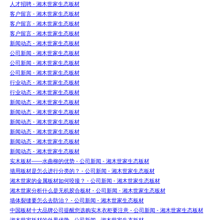
人才招聘 - 湘木世家生态板材
客户留言 - 湘木世家生态板材
客户留言 - 湘木世家生态板材
客户留言 - 湘木世家生态板材
新闻动态 - 湘木世家生态板材
公司新闻 - 湘木世家生态板材
公司新闻 - 湘木世家生态板材
公司新闻 - 湘木世家生态板材
行业动态 - 湘木世家生态板材
行业动态 - 湘木世家生态板材
新闻动态 - 湘木世家生态板材
新闻动态 - 湘木世家生态板材
新闻动态 - 湘木世家生态板材
新闻动态 - 湘木世家生态板材
新闻动态 - 湘木世家生态板材
新闻动态 - 湘木世家生态板材
实木板材——水曲柳的优势 - 公司新闻 - 湘木世家生态板材
墙用板材是怎么进行分类的？ - 公司新闻 - 湘木世家生态板材
湘木世家的金属板材如何咬接？ - 公司新闻 - 湘木世家生态板材
湘木世家分析什么是无机胶合板材 - 公司新闻 - 湘木世家生态板材
墙体裂缝要怎么去防治？ - 公司新闻 - 湘木世家生态板材
中国板材十大品牌公司提醒您选购实木衣柜要注意 - 公司新闻 - 湘木世家生态板材