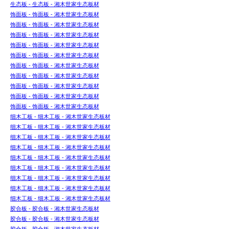
生态板 - 生态板 - 湘木世家生态板材
饰面板 - 饰面板 - 湘木世家生态板材
饰面板 - 饰面板 - 湘木世家生态板材
饰面板 - 饰面板 - 湘木世家生态板材
饰面板 - 饰面板 - 湘木世家生态板材
饰面板 - 饰面板 - 湘木世家生态板材
饰面板 - 饰面板 - 湘木世家生态板材
饰面板 - 饰面板 - 湘木世家生态板材
饰面板 - 饰面板 - 湘木世家生态板材
饰面板 - 饰面板 - 湘木世家生态板材
饰面板 - 饰面板 - 湘木世家生态板材
细木工板 - 细木工板 - 湘木世家生态板材
细木工板 - 细木工板 - 湘木世家生态板材
细木工板 - 细木工板 - 湘木世家生态板材
细木工板 - 细木工板 - 湘木世家生态板材
细木工板 - 细木工板 - 湘木世家生态板材
细木工板 - 细木工板 - 湘木世家生态板材
细木工板 - 细木工板 - 湘木世家生态板材
细木工板 - 细木工板 - 湘木世家生态板材
细木工板 - 细木工板 - 湘木世家生态板材
胶合板 - 胶合板 - 湘木世家生态板材
胶合板 - 胶合板 - 湘木世家生态板材