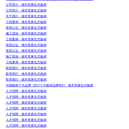
公司简介 - 湘木世家生态板材
公司简介 - 湘木世家生态板材
关于我们 - 湘木世家生态板材
工程案例 - 湘木世家生态板材
资质认证 - 湘木世家生态板材
施工现场 - 湘木世家生态板材
工程案例 - 湘木世家生态板材
资质认证 - 湘木世家生态板材
资质认证 - 湘木世家生态板材
施工现场 - 湘木世家生态板材
工程案例 - 湘木世家生态板材
联系我们 - 湘木世家生态板材
联系我们 - 湘木世家生态板材
联系我们 - 湘木世家生态板材
中国板材十大品牌_2017十大板材品牌排行 - 湘木世家生态板材
人才招聘 - 湘木世家生态板材
人才招聘 - 湘木世家生态板材
人才招聘 - 湘木世家生态板材
人才招聘 - 湘木世家生态板材
人才招聘 - 湘木世家生态板材
人才招聘 - 湘木世家生态板材
人才招聘 - 湘木世家生态板材