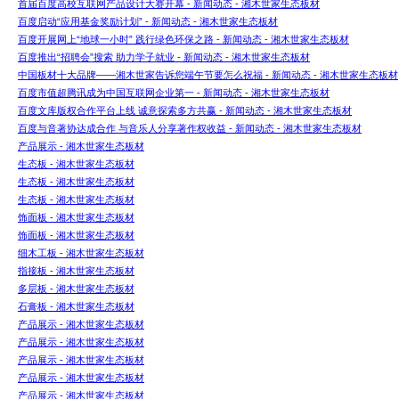
首届百度高校互联网产品设计大赛开幕 - 新闻动态 - 湘木世家生态板材
百度启动“应用基金奖励计划” - 新闻动态 - 湘木世家生态板材
百度开展网上“地球一小时” 践行绿色环保之路 - 新闻动态 - 湘木世家生态板材
百度推出“招聘会”搜索 助力学子就业 - 新闻动态 - 湘木世家生态板材
中国板材十大品牌——湘木世家告诉您端午节要怎么祝福 - 新闻动态 - 湘木世家生态板材
百度市值超腾讯成为中国互联网企业第一 - 新闻动态 - 湘木世家生态板材
百度文库版权合作平台上线 诚意探索多方共赢 - 新闻动态 - 湘木世家生态板材
百度与音著协达成合作 与音乐人分享著作权收益 - 新闻动态 - 湘木世家生态板材
产品展示 - 湘木世家生态板材
生态板 - 湘木世家生态板材
生态板 - 湘木世家生态板材
生态板 - 湘木世家生态板材
饰面板 - 湘木世家生态板材
饰面板 - 湘木世家生态板材
细木工板 - 湘木世家生态板材
指接板 - 湘木世家生态板材
多层板 - 湘木世家生态板材
石膏板 - 湘木世家生态板材
产品展示 - 湘木世家生态板材
产品展示 - 湘木世家生态板材
产品展示 - 湘木世家生态板材
产品展示 - 湘木世家生态板材
产品展示 - 湘木世家生态板材