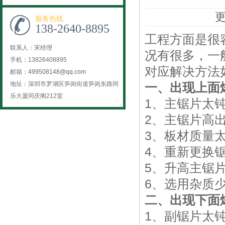
更
服务热线
138-2640-8895
工程方面是很
联系人：宋经理
况有很多，一
手机：13826408895
对应解决方法
邮箱：
499508148@qq.com
地址：深圳市罗湖区笋岗街道笋岗东路同
一、出现上面
乐大厦同庆阁212室
1、主锯片太
2、主锯片高
3、板材质量
4、重新更换
5、升高主锯
6、选用杂质
二、出现下面
1、副锯片太