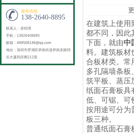
更
服务热线
138-2640-8895
在建筑上使用
联系人：宋经理
都不同，因此
手机：13826408895
下面，就由
中
邮箱：
499508148@qq.com
地址：深圳市罗湖区笋岗街道笋岗东路同
料。建筑板材
乐大厦同庆阁212室
合板材类。常
多孔隔墙条板
筑平板、蒸压
纸面石膏板具
低、可锯、可
按用途可分为
板三种。
普通纸面石膏