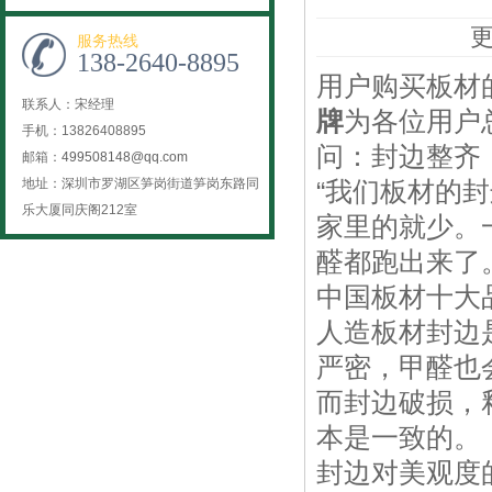
更
服务热线
138-2640-8895
用户购买板材
联系人：宋经理
牌
为各位用户
手机：13826408895
问：封边整齐
邮箱：
499508148@qq.com
地址：深圳市罗湖区笋岗街道笋岗东路同
“我们板材的
乐大厦同庆阁212室
家里的就少。
醛都跑出来了
中国板材十大
人造板材封边
严密，甲醛也
而封边破损，
本是一致的。
封边对美观度