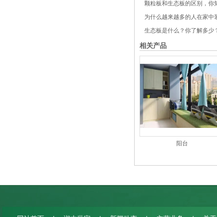
颗粒板和生态板的区别，你
为什么越来越多的人在家中装
生态板是什么？你了解多少
相关产品
阳台