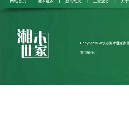
|
|
|
|
网站首页
湘木世家
新闻动态
主营业务
关于
Copyright© 深圳市湘木世家
友情链接: