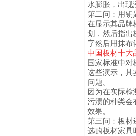
水膨胀，出现
第二问：用钥
在显示其品牌
划，然后指出
字然后用抹布
中国板材十大
国家标准中对
这些演示，其
问题。
因为在实际检
污渍的种类会
效果。
第三问：板材
选购板材家具