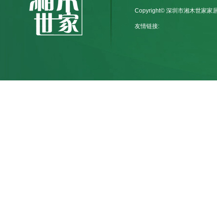
Copyright© 深圳市湘木世家
友情链接: