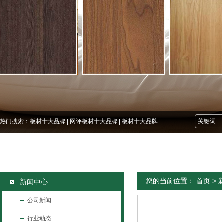
热门搜索：
板材十大品牌
|
网评板材十大品牌
|
板材十大品牌
您的当前位置：
首页
>
新闻中心
公司新闻
行业动态