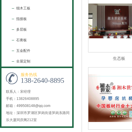
细木工板
指接板
多层板
石膏板
五金配件
生态板
全屋定制
服务热线
138-2640-8895
联系人：宋经理
手机：13826408895
邮箱：
499508148@qq.com
地址：深圳市罗湖区笋岗街道笋岗东路同
乐大厦同庆阁212室