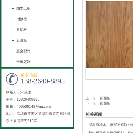
细木工板
指接板
多层板
石膏板
五金配件
全屋定制
服务热线
138-2640-8895
联系人：宋经理
上一个：
饰面板
手机：13826408895
下一个：
饰面板
邮箱：
499508148@qq.com
地址：深圳市罗湖区笋岗街道笋岗东路同
相关新闻
乐大厦同庆阁212室
深圳市湘木世家家居有限公司