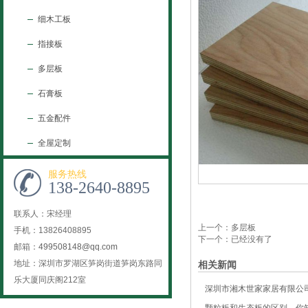
细木工板
指接板
多层板
石膏板
五金配件
全屋定制
服务热线
138-2640-8895
联系人：宋经理
上一个：
多层板
手机：13826408895
下一个：已经没有了
邮箱：
499508148@qq.com
地址：深圳市罗湖区笋岗街道笋岗东路同
相关新闻
乐大厦同庆阁212室
深圳市湘木世家家居有限公司