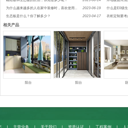
颗粒板和生态板的区别，你知道多少呢？
2023-08-14
木地板如何清
为什么越来越多的人在家中装修时，喜欢使用...
2023-06-19
什么是E0级
生态板是什么？你了解多少？
2023-04-17
衣柜定制要考
相关产品
阳台
阳台
|
|
|
|
|
态
主营业务
关于我们
资质认证
工程案例
人