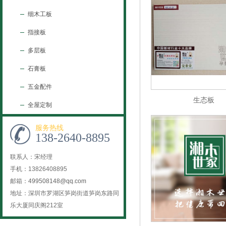
细木工板
指接板
多层板
石膏板
五金配件
生态板
全屋定制
服务热线
138-2640-8895
联系人：宋经理
手机：13826408895
邮箱：
499508148@qq.com
地址：深圳市罗湖区笋岗街道笋岗东路同
乐大厦同庆阁212室