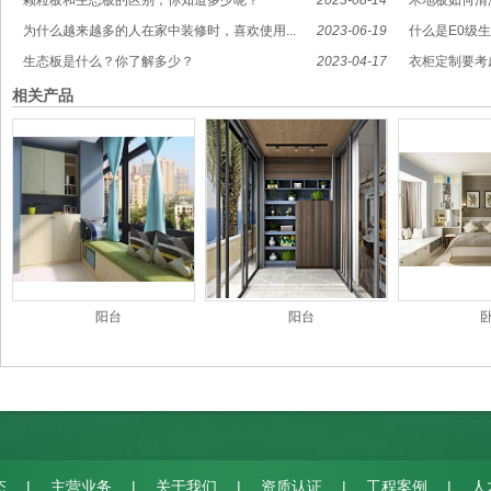
颗粒板和生态板的区别，你知道多少呢？
2023-08-14
木地板如何清
为什么越来越多的人在家中装修时，喜欢使用...
2023-06-19
什么是E0级
生态板是什么？你了解多少？
2023-04-17
衣柜定制要考
相关产品
阳台
阳台
|
|
|
|
|
态
主营业务
关于我们
资质认证
工程案例
人