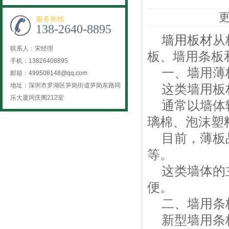
更
服务热线
138-2640-8895
墙用板材
从
联系人：宋经理
板、墙用条板
手机：13826408895
一、墙用薄
邮箱：
499508148@qq.com
地址：深圳市罗湖区笋岗街道笋岗东路同
这类墙用板材
乐大厦同庆阁212室
通常以墙体轻
璃棉、泡沫塑
目前，薄板品
等。
这类墙体的主
便。
二、墙用条
新型墙用条板