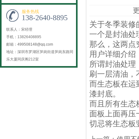
更
服务热线
138-2640-8895
关于冬季装修
联系人：宋经理
一个是封油处
手机：13826408895
那么，这两点
邮箱：
499508148@qq.com
地址：深圳市罗湖区笋岗街道笋岗东路同
用户详细介绍
乐大厦同庆阁212室
所谓封油处理
刷一层清油，
而生态板在运
漆封底。
而且所有生态
面板上面再压
切忌将生态板